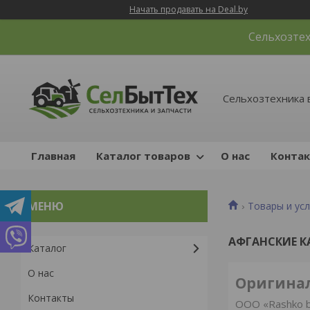
Начать продавать на Deal.by
Сельхозтех
Сельхозтехника 
Главная
Каталог товаров
О нас
Конта
Товары и усл
АФГАНСКИЕ 
Каталог
О нас
Оригинал
Контакты
ООО «Rashko b