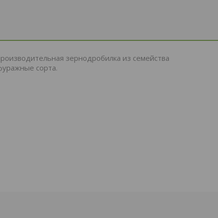
я производительная зернодробилка из семейства
фуражные сорта.