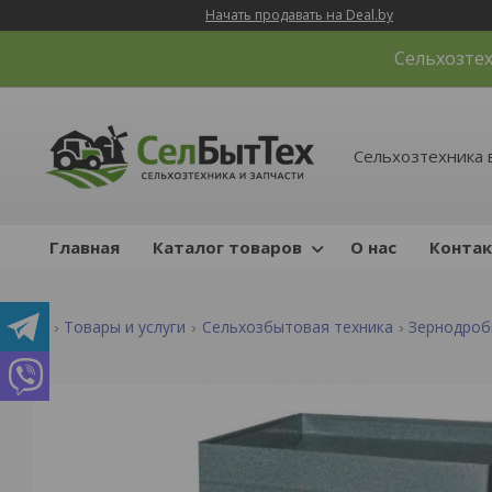
Начать продавать на Deal.by
Сельхозтех
Сельхозтехника 
Главная
Каталог товаров
О нас
Конта
Товары и услуги
Сельхозбытовая техника
Зернодроб