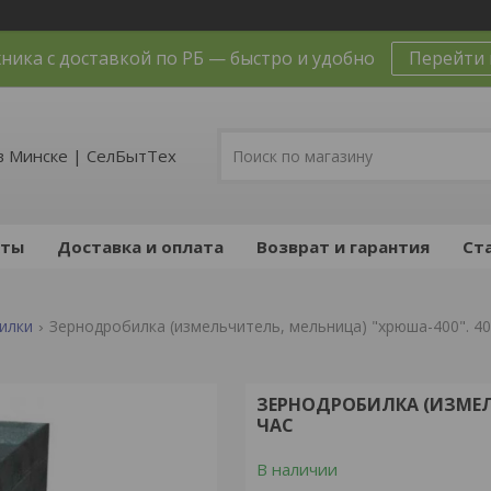
ника с доставкой по РБ — быстро и удобно
Перейти 
в Минске | СелБытТех
кты
Доставка и оплата
Возврат и гарантия
Ст
илки
Зернодробилка (измельчитель, мельница) "хрюша-400". 40
ЗЕРНОДРОБИЛКА (ИЗМЕЛЬ
ЧАС
В наличии