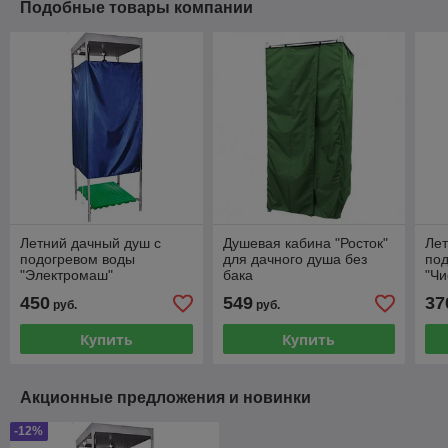
Подобные товары компании
Летний дачный душ с
Душевая кабина "Росток"
Лет
подогревом воды
для дачного душа без
по
"Электромаш"
бака
"Чи
450
549
37
руб.
руб.
Купить
Купить
Акционные предложения и новинки
-12%