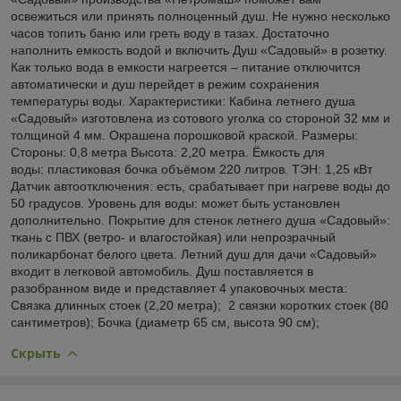
освежиться или принять полноценный душ. Не нужно несколько
часов топить баню или греть воду в тазах. Достаточно
наполнить емкость водой и включить Душ «Садовый» в розетку.
Как только вода в емкости нагреется – питание отключится
автоматически и душ перейдет в режим сохранения
температуры воды. Характеристики: Кабина летнего душа
«Садовый» изготовлена из сотового уголка со стороной 32 мм и
толщиной 4 мм. Окрашена порошковой краской. Размеры:
Стороны: 0,8 метра Высота: 2,20 метра. Ёмкость для
воды: пластиковая бочка объёмом 220 литров. ТЭН: 1,25 кВт
Датчик автоотключения: есть, срабатывает при нагреве воды до
50 градусов. Уровень для воды: может быть установлен
дополнительно. Покрытие для стенок летнего душа «Садовый»:
ткань с ПВХ (ветро- и влагостойкая) или непрозрачный
поликарбонат белого цвета. Летний душ для дачи «Садовый»
входит в легковой автомобиль. Душ поставляется в
разобранном виде и представляет 4 упаковочных места:
Связка длинных стоек (2,20 метра); 2 связки коротких стоек (80
сантиметров); Бочка (диаметр 65 см, высота 90 см);
Скрыть