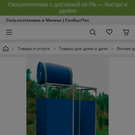
Сельхозтехника с доставкой по РБ — быстро и
удобно
Сельхозтехника в Минске | СелБытТех
Товары и услуги
Товары для дома и дачи
Летние 