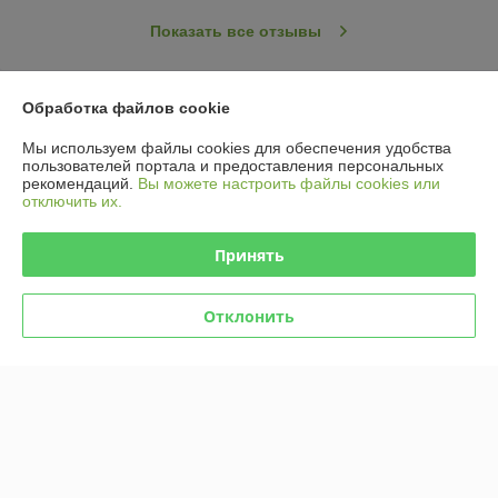
Показать все отзывы
О нас
Обработка файлов cookie
Мы используем файлы cookies для обеспечения удобства
Контакты
пользователей портала и предоставления персональных
рекомендаций.
Вы можете настроить файлы cookies или
отключить их.
Доставка и оплата
Принять
График работы
Отклонить
Полная версия сайта
Политика обработки cookies
Сайт создан на платформе Deal.by