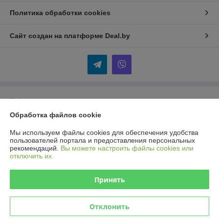
Политика обработки cookies
Сайт создан на платформе Deal.by
Информация для покупателя
Обработка файлов cookie
Юридическое лицо:
Общество с ограниченной ответственностью
«Селбыттех»
Республика Беларусь, г. Минск, 220073, пр. Пушкина, 68, кор. 18
Мы используем файлы cookies для обеспечения удобства
пользователей портала и предоставления персональных
Регистрационный номер ЕГР: 192166430
рекомендаций.
Вы можете настроить файлы cookies или
отключить их.
УНП: 192166430
Регистрационный орган: Минский горисполком
Принять
Дата регистрации компании: 22.11.2013
Отклонить
Местонахождение книги жалоб и предложений: г. Минск, пр. Пушкина
68, кор.18