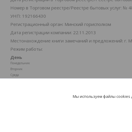
Номер в Торговом реестре/Реестре бытовых услуг: № 4
УНП: 192166430
Регистрационный орган: Минский горисполком
Дата регистрации компании: 22.11.2013
Местонахождение книги замечаний и предложений: г. Ми
Режим работы:
День
Понедельник
Вторник
Среда
Четверг
Пятница
Суббота
Мы используем файлы cookies
Воскресенье