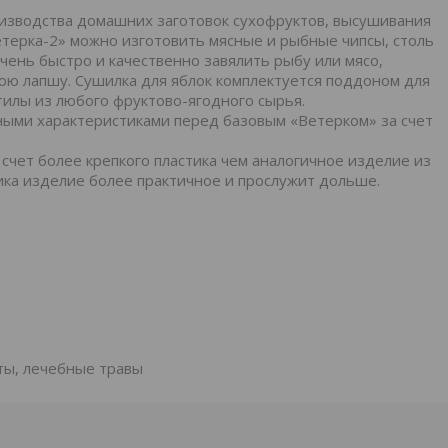
изводства домашних заготовок сухофруктов, высушивания
Ветерка-2» можно изготовить мясные и рыбные чипсы, столь
ень быстро и качественно завялить рыбу или мясо,
юю лапшу. Сушилка для яблок комплектуется поддоном для
тилы из любого фруктово-ягодного сырья.
ными характеристиками перед базовым «Ветерком» за счет
счет более крепкого пластика чем аналогичное изделие из
тика изделие более практичное и прослужит дольше.
ты, лечебные травы