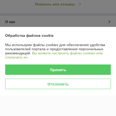
Показать все отзывы
О нас
Контакты
Обработка файлов cookie
Мы используем файлы cookies для обеспечения удобства
Доставка и оплата
пользователей портала и предоставления персональных
рекомендаций.
Вы можете настроить файлы cookies или
отключить их.
График работы
Принять
Полная версия сайта
Политика обработки cookies
Отклонить
Сайт создан на платформе Deal.by