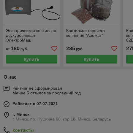
Электрическая коптильня
Коптильня горячего
Коп
двухуровневая
копчения "Аромат"
ко
ЭлектроМаш
02Б
180
285
27
от
руб.
руб.
Купить
Купить
О нас
Рейтинг не сформирован
Менее 5 отзывов за последний год
Работает с 07.07.2021
г. Минск
г. Минск, пр. Пушкина 68, кор.18, Минск, Беларусь
Контакты