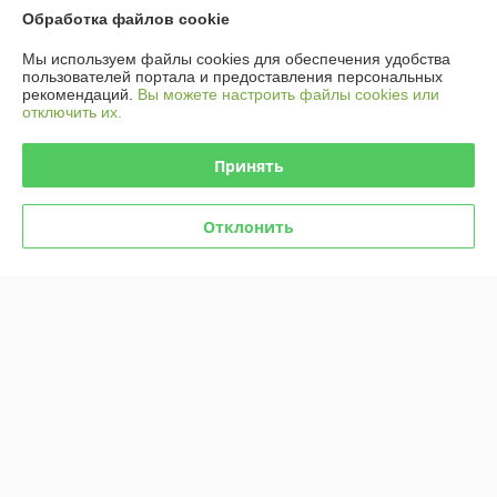
Контакты
Обработка файлов cookie
Мы используем файлы cookies для обеспечения удобства
Доставка и оплата
пользователей портала и предоставления персональных
рекомендаций.
Вы можете настроить файлы cookies или
отключить их.
График работы
Принять
Полная версия сайта
Политика обработки cookies
Отклонить
Сайт создан на платформе Deal.by
Информация для покупателя
Юридическое лицо:
Общество с ограниченной ответственностью
«Селбыттех»
Республика Беларусь, г. Минск, 220073, пр. Пушкина, 68, кор. 18