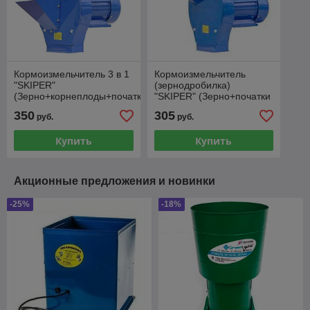
Кормоизмельчитель 3 в 1
Кормоизмельчитель
"SKIPER"
(зернодробилка)
(Зерно+корнеплоды+початки
"SKIPER" (Зерно+початки
кукурузы)
кукурузы)
350
305
руб.
руб.
Купить
Купить
Акционные предложения и новинки
-25%
-18%