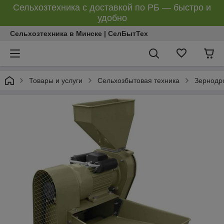
Сельхозтехника с доставкой по РБ — быстро и
удобно
Сельхозтехника в Минске | СелБытТех
Товары и услуги
Сельхозбытовая техника
Зернодр