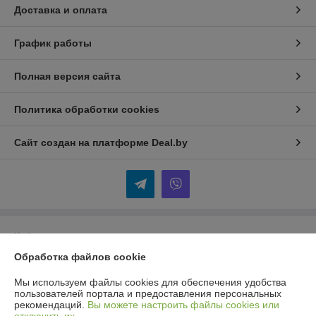
Доставка и оплата
График работы
Полная версия сайта
Политика обработки cookies
Сайт создан на платформе Deal.by
Информация для покупателя
Обработка файлов cookie
Юридическое лицо:
Общество с ограниченной ответственностью
«Селбыттех»
Республика Беларусь, г. Минск, 220073, пр. Пушкина, 68, кор. 18
Мы используем файлы cookies для обеспечения удобства
пользователей портала и предоставления персональных
Регистрационный номер ЕГР: 192166430
рекомендаций.
Вы можете настроить файлы cookies или