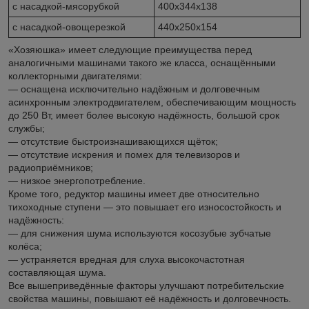
с насадкой-мясорубкой
400х344х138
с насадкой-овощерезкой
440х250х154
«Хозяюшка» имеет следующие преимущества перед
аналогичными машинами такого же класса, оснащёнными
коллекторными двигателями:
— оснащена исключительно надёжным и долговечным
асинхронным электродвигателем, обеспечивающим мощность
до 250 Вт, имеет более высокую надёжность, большой срок
службы;
— отсутствие быстроизнашивающихся щёток;
— отсутствие искрения и помех для телевизоров и
радиоприёмников;
— низкое энергопотребление.
Кроме того, редуктор машины имеет две относительно
тихоходные ступени — это повышает его износостойкость и
надёжность:
— для снижения шума используются косозубые зубчатые
колёса;
— устраняется вредная для слуха высокочастотная
составляющая шума.
Все вышеприведённые факторы улучшают потребительские
свойства машины, повышают её надёжность и долговечность.