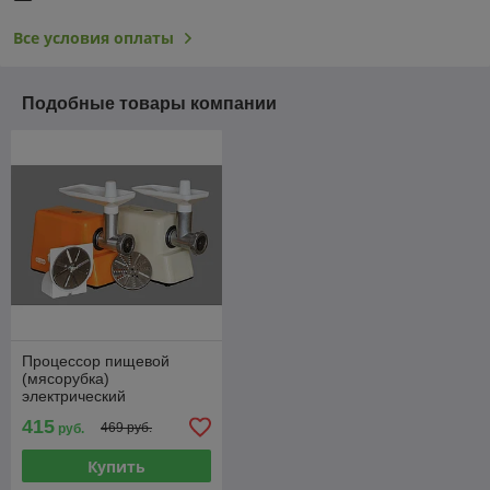
Все условия оплаты
Подобные товары компании
Процессор пищевой
(мясорубка)
электрический
«Хозяюшка» без
415
469 руб.
руб.
овощерезки
Купить