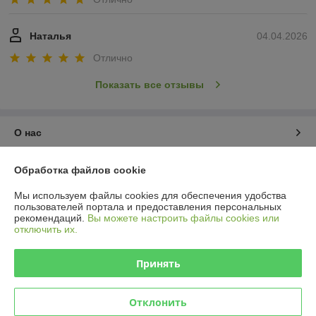
Наталья
04.04.2026
Отлично
Показать все отзывы
О нас
Контакты
Обработка файлов cookie
Мы используем файлы cookies для обеспечения удобства
Доставка и оплата
пользователей портала и предоставления персональных
рекомендаций.
Вы можете настроить файлы cookies или
отключить их.
График работы
Принять
Полная версия сайта
Политика обработки cookies
Отклонить