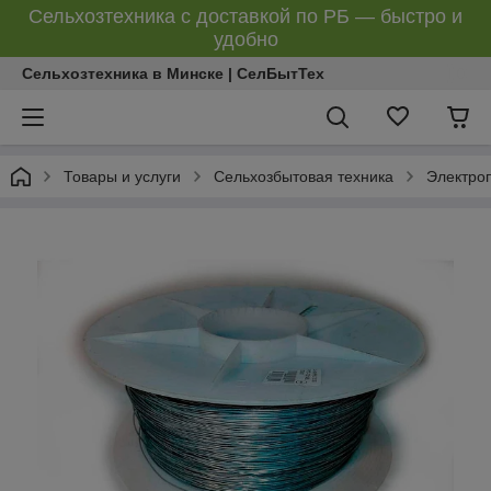
Сельхозтехника с доставкой по РБ — быстро и
удобно
Сельхозтехника в Минске | СелБытТех
Товары и услуги
Сельхозбытовая техника
Электро