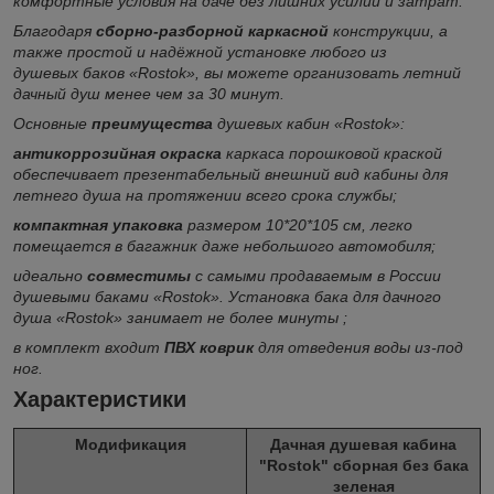
комфортные условия на даче без лишних усилий и затрат.
Благодаря
сборно-разборной каркасной
конструкции, а
также простой и надёжной установке любого из
душевых баков «Rostok», вы можете организовать летний
дачный душ менее чем за 30 минут.
Основные
преимущества
душевых кабин «Rostok»:
антикоррозийная окраска
каркаса порошковой краской
обеспечивает презентабельный внешний вид кабины для
летнего душа на протяжении всего срока службы;
компактная упаковка
размером 10*20*105 см, легко
помещается в багажник даже небольшого автомобиля;
идеально
совместимы
с самыми продаваемым в России
душевыми баками «Rostok». Установка бака для дачного
душа «Rostok» занимает не более минуты ;
в комплект входит
ПВХ коврик
для отведения воды из-под
ног.
Характеристики
Модификация
Дачная душевая кабина
"Rostok" сборная без бака
зеленая