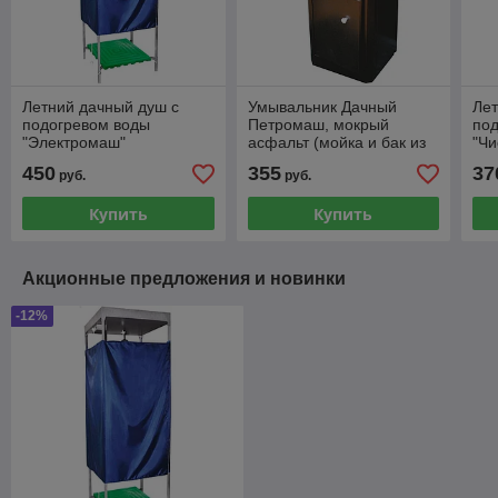
Летний дачный душ с
Умывальник Дачный
Лет
подогревом воды
Петромаш, мокрый
по
"Электромаш"
асфальт (мойка и бак из
"Чи
нержавеющей стали) 20л
450
355
37
руб.
руб.
с подогревом
Купить
Купить
Акционные предложения и новинки
-12%