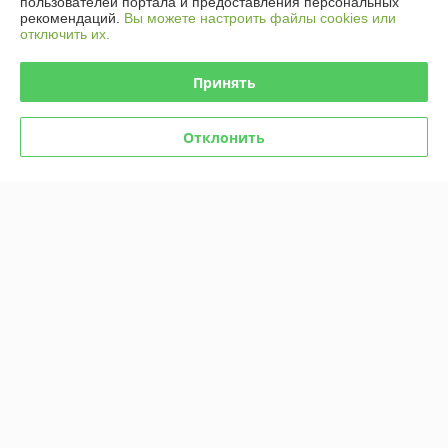
пользователей портала и предоставления персональных
рекомендаций.
Вы можете настроить файлы cookies или
отключить их.
Доставка и оплата
Принять
График работы
Отклонить
Полная версия сайта
Политика обработки cookies
Сайт создан на платформе Deal.by
Информация для покупателя
Юридическое лицо:
Общество с ограниченной ответственностью
«Селбыттех»
Республика Беларусь, г. Минск, 220073, пр. Пушкина, 68, кор. 18