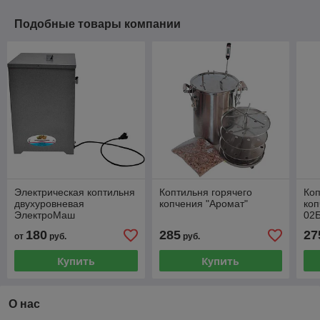
Подобные товары компании
Электрическая коптильня
Коптильня горячего
Коп
двухуровневая
копчения "Аромат"
ко
ЭлектроМаш
02Б
180
285
27
от
руб.
руб.
Купить
Купить
О нас