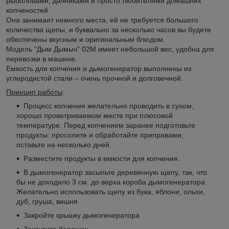
рыболовами, дачниками и просто любителями домашних
копченостей.
Она занимает немного места, ей не требуется большого
количества щепы, и буквально за несколько часов вы будете
обеспечены вкусным и оригинальным блюдом.
Модель "Дым Дымыч" 02М имеет небольшой вес, удобна для
перевозки в машине.
Емкость для копчения и дымогенератор выполнены из
углеродистой стали – очень прочной и долговечной.
Принцип работы
:
Процесс копчения желательно проводить в сухом,
хорошо проветриваемом месте при плюсовой
температуре. Перед копчением заранее подготовьте
продукты: просолите и обработайте приправами,
оставьте на несколько дней.
Разместите продукты в емкости для копчения.
В дымогенератор засыпьте деревянную щепу, так, что
бы не доходило 3 см. до верха короба дымогенератора.
Желательно использовать щепу из бука, яблони, ольхи,
дуб, груша, вишня
Закройте крышку дымогенератора
Закрутите барашек