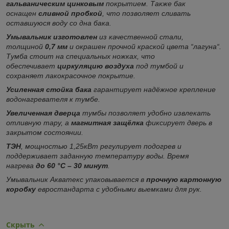
гальваническим цинковым
покрытием. Также бак
оснащен
сливной пробкой
, что позволяет сливать
оставшуюся воду со дна бака.
Умывальник изготовлен
из качественной стали,
толщиной
0,7 мм
и окрашен прочной краской цвета “лагуна“.
Тумба стоит на специальных ножках, что
обеспечивает
циркуляцию воздуха
под тумбой и
сохраняет лакокрасочное покрытие.
Усиленная стойка бака
гарантирует надёжное крепление
водонагревателя к тумбе.
Увеличенная дверца
тумбы позволяет удобно извлекать
отливную тару, а
магнитная защёлка
фиксирует дверь в
закрытом состоянии.
ТЭН
, мощностью 1,25кВт регулирует подогрев и
поддерживает заданную температуру воды. Время
нагрева
до 60 °С – 30 минут
.
Умывальник Акватекс упаковывается в
прочную картонную
коробку
евростандарта с удобными выемками для рук.
Скрыть