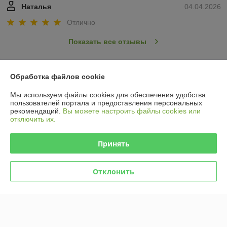
Наталья
04.04.2026
Отлично
Показать все отзывы
О нас
Обработка файлов cookie
Мы используем файлы cookies для обеспечения удобства
Контакты
пользователей портала и предоставления персональных
рекомендаций.
Вы можете настроить файлы cookies или
отключить их.
Доставка и оплата
Принять
График работы
Отклонить
Полная версия сайта
Политика обработки cookies
Сайт создан на платформе Deal.by