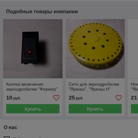
Подобные товары компании
Кнопка включения
Сито для зернодробилки
Нож
зернодробилки "Фермер"
"Ярмаш", "Ярмаш Н"
"Яр
10
25
21
руб.
руб.
Купить
Купить
О нас