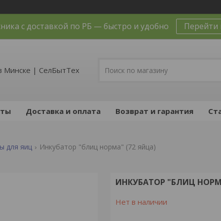
ника с доставкой по РБ — быстро и удобно
Перейти 
в Минске | СелБытТех
кты
Доставка и оплата
Возврат и гарантия
Ст
ы для яиц
Инкубатор "блиц норма" (72 яйца)
ИНКУБАТОР "БЛИЦ НОРМА
Нет в наличии