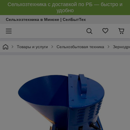
Сельхозтехника с доставкой по РБ — быстро и
удобно
Сельхозтехника в Минске | СелБытТех
Товары и услуги
Сельхозбытовая техника
Зернодр