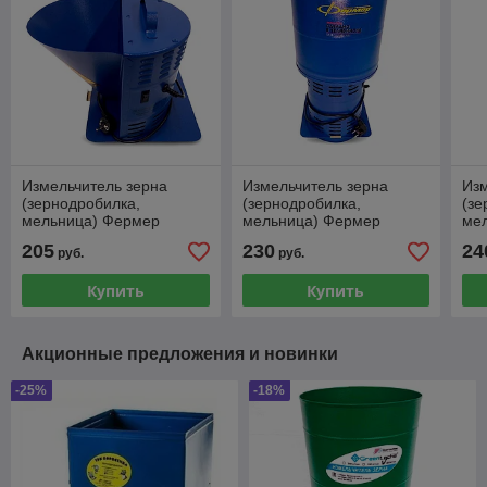
Измельчитель зерна
Измельчитель зерна
Изм
(зернодробилка,
(зернодробилка,
(зе
мельница) Фермер
мельница) Фермер
ме
ИЗЭ-05 170 кг/час
ИЗЭ-14 300 кг/час
ИЗЭ
205
230
24
руб.
руб.
Купить
Купить
Акционные предложения и новинки
-25%
-18%