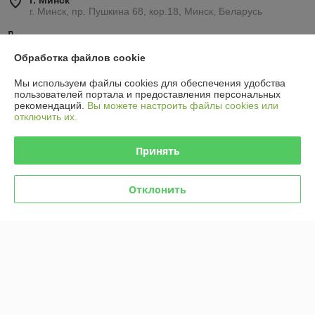
г. Минск
г. Минск, пр. Пушкина 68, кор.18, Минск, Беларусь
Контакты
Обработка файлов cookie
Сегодня работает с 09:00 до 21:00
Показать весь график работы
Мы используем файлы cookies для обеспечения удобства
пользователей портала и предоставления персональных
рекомендаций.
Вы можете настроить файлы cookies или
отключить их.
Отзывы о магазине
45 отзывов за всё время
Принять
Олег
10.06.2026
Отклонить
Отлично
Наталья
04.04.2026
Отлично
Показать все отзывы