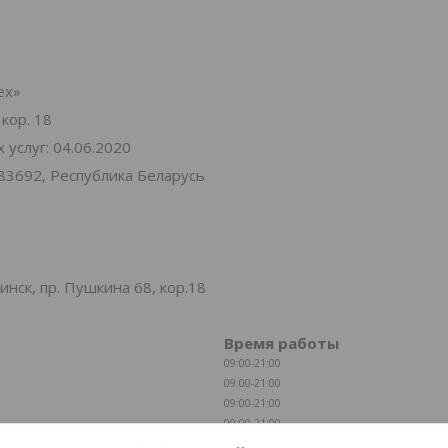
ех»
 кор. 18
услуг: 04.06.2020
83692, Республика Беларусь
нск, пр. Пушкина 68, кор.18
Время работы
09:00-21:00
09:00-21:00
09:00-21:00
09:00-21:00
09:00-21:00