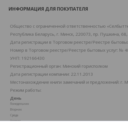
ИНФОРМАЦИЯ ДЛЯ ПОКУПАТЕЛЯ
Общество с ограниченной ответственностью «Селбытт
Республика Беларусь, г. Минск, 220073, пр. Пушкина, 68,
Дата регистрации в Торговом реестре/Реестре бытовых 
Номер в Торговом реестре/Реестре бытовых услуг: № 4
УНП: 192166430
Регистрационный орган: Минский горисполком
Дата регистрации компании: 22.11.2013
Местонахождение книги замечаний и предложений: г. Ми
Режим работы:
День
Понедельник
Вторник
Среда
Четверг
Пятница