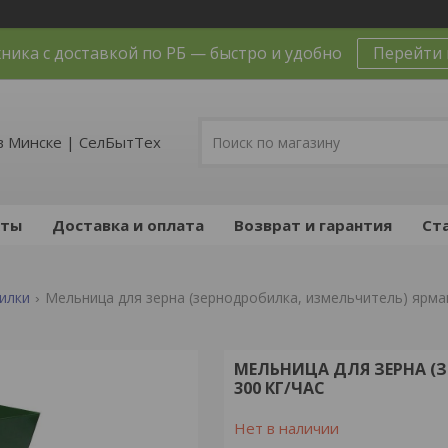
ника с доставкой по РБ — быстро и удобно
Перейти 
в Минске | СелБытТех
кты
Доставка и оплата
Возврат и гарантия
Ст
илки
Мельница для зерна (зернодробилка, измельчитель) ярмаш
МЕЛЬНИЦА ДЛЯ ЗЕРНА (
300 КГ/ЧАС
Нет в наличии