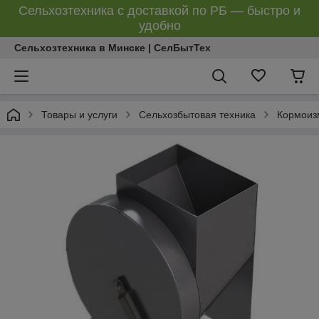
Сельхозтехника с доставкой по РБ — быстро и
удобно
Сельхозтехника в Минске | СелБытТех
Товары и услуги
Сельхозбытовая техника
Кормоиз