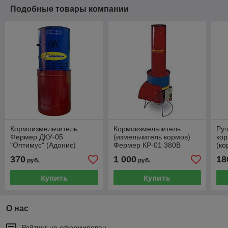
Подобные товары компании
Кормоизмельчитель
Кормоизмельчитель
Руч
Фермер ДКУ-05
(измельчитель кормов)
кор
"Оптимус" (Адонис)
Фермер КР-01 380В
(ко
(Зерно+корнеплоды+сено-
не
370
1 000
18
руб.
руб.
трава).
Купить
Купить
О нас
Рейтинг не сформирован