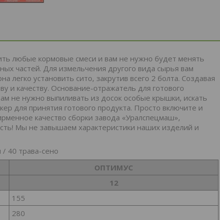
ить любые кормовые смеси и вам не нужно будет менять
ных частей. Для измельчения другого вида сырья вам
а легко установить сито, закрутив всего 2 болта. Создавая
у и качеству. Основание-отражатель для готового
Вам не нужно выпиливать из досок особые крышки, искать
кер для принятия готового продукта. Просто включите и
ирменное качество сборки завода «Уралспецмаш»,
сть! Мы не завышаем характеристики наших изделий и
 / 40 трава-сено
ОПТИМУС
12
155
280