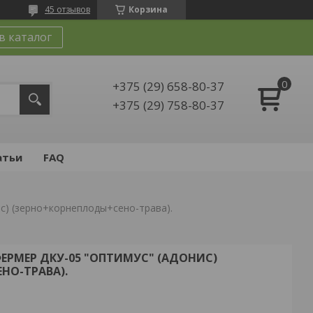
45 отзывов
Корзина
в каталог
+375 (29) 658-80-37
+375 (29) 758-80-37
атьи
FAQ
с) (зерно+корнеплоды+сено-трава).
РМЕР ДКУ-05 "ОПТИМУС" (АДОНИС)
НО-ТРАВА).