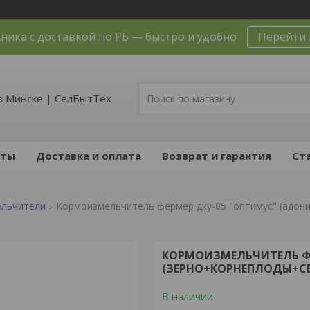
ника с доставкой по РБ — быстро и удобно
Перейти 
в Минске | СелБытТех
кты
Доставка и оплата
Возврат и гарантия
Ст
льчители
Кормоизмельчитель фермер дку-05 "оптимус" (адони
КОРМОИЗМЕЛЬЧИТЕЛЬ ФЕ
(ЗЕРНО+КОРНЕПЛОДЫ+СЕ
В наличии