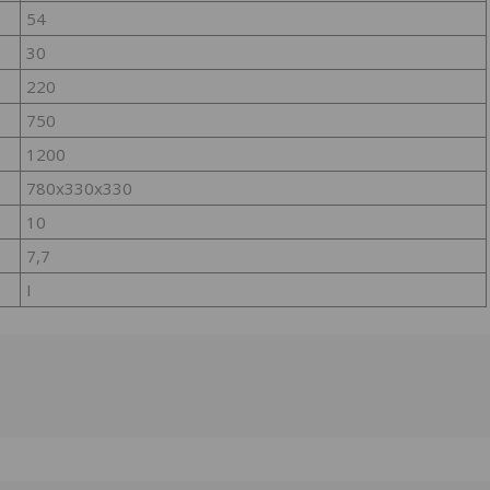
54
30
220
750
1200
780x330x330
10
7,7
I