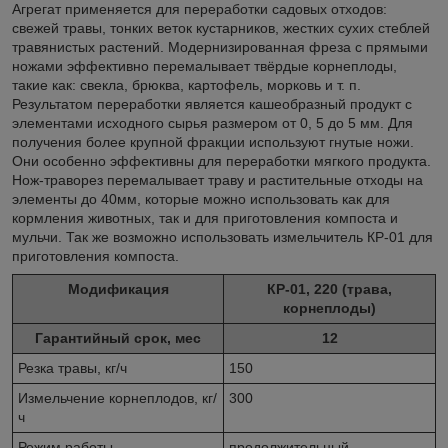
Агрегат применяется для переработки садовых отходов:
свежей травы, тонких веток кустарников, жестких сухих стеблей
травянистых растений. Модернизированная фреза с прямыми
ножами эффективно перемалывает твёрдые корнеплоды,
такие как: свекла, брюква, картофель, морковь и т. п.
Результатом переработки является кашеобразный продукт с
элементами исходного сырья размером от 0, 5 до 5 мм. Для
получения более крупной фракции используют гнутые ножи.
Они особенно эффективны для переработки мягкого продукта.
Нож-траворез перемалывает траву и растительные отходы на
элементы до 40мм, которые можно использовать как для
кормления животных, так и для приготовления компоста и
мульчи. Так же возможно использовать измельчитель КР-01 для
приготовления компоста.
Модификация
КР-01, 220 (трава,
корнеплоды)
Гарантийный cрок, мес
12
Резка травы, кг/ч
150
Измельчение корнеплодов, кг/
300
ч
Режим работы
продолжительный