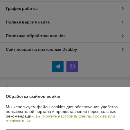
График работы
Полная версия сайта
Политика обработки cookies
Сайт создан на платформе Deal.by
Информация для покупателя
Обработка файлов cookie
Юридическое лицо:
Общество с ограниченной ответственностью
«Селбыттех»
Республика Беларусь, г. Минск, 220073, пр. Пушкина, 68, кор. 18
Мы используем файлы cookies для обеспечения удобства
пользователей портала и предоставления персональных
Регистрационный номер ЕГР: 192166430
рекомендаций.
Вы можете настроить файлы cookies или
отключить их.
УНП: 192166430