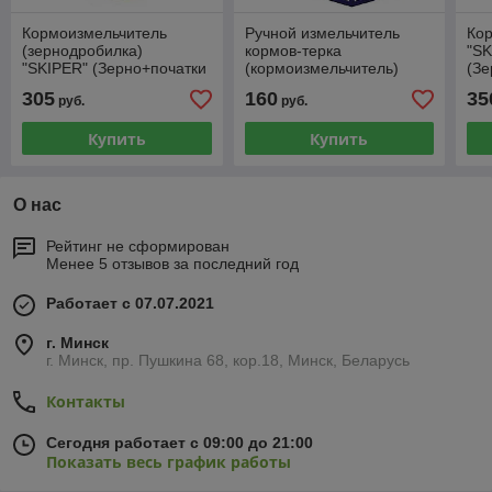
Кормоизмельчитель
Ручной измельчитель
Кор
(зернодробилка)
кормов-терка
"SK
"SKIPER" (Зерно+початки
(кормоизмельчитель)
(З
кукурузы)
кук
305
160
35
руб.
руб.
Купить
Купить
О нас
Рейтинг не сформирован
Менее 5 отзывов за последний год
Работает с 07.07.2021
г. Минск
г. Минск, пр. Пушкина 68, кор.18, Минск, Беларусь
Контакты
Сегодня работает с 09:00 до 21:00
Показать весь график работы