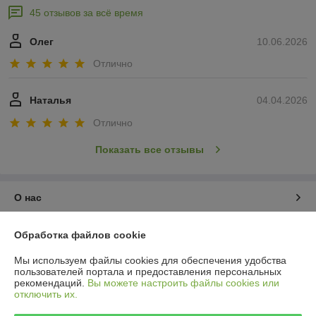
45 отзывов за всё время
Олег
10.06.2026
Отлично
Наталья
04.04.2026
Отлично
Показать все отзывы
О нас
Контакты
Обработка файлов cookie
Мы используем файлы cookies для обеспечения удобства
Доставка и оплата
пользователей портала и предоставления персональных
рекомендаций.
Вы можете настроить файлы cookies или
отключить их.
График работы