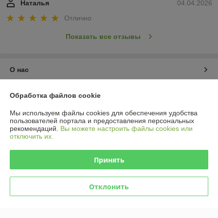
Наталья
04.04.2026
Отлично
Показать все отзывы
О нас
Контакты
Обработка файлов cookie
Мы используем файлы cookies для обеспечения удобства
Доставка и оплата
пользователей портала и предоставления персональных
рекомендаций.
Вы можете настроить файлы cookies или
отключить их.
График работы
Принять
Полная версия сайта
Политика обработки cookies
Отклонить
Сайт создан на платформе Deal.by