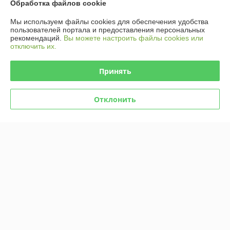
Контакты
Обработка файлов cookie
Мы используем файлы cookies для обеспечения удобства
Доставка и оплата
пользователей портала и предоставления персональных
рекомендаций.
Вы можете настроить файлы cookies или
отключить их.
График работы
Принять
Полная версия сайта
Политика обработки cookies
Отклонить
Сайт создан на платформе Deal.by
Информация для покупателя
Юридическое лицо:
Общество с ограниченной ответственностью
«Селбыттех»
Республика Беларусь, г. Минск, 220073, пр. Пушкина, 68, кор. 18