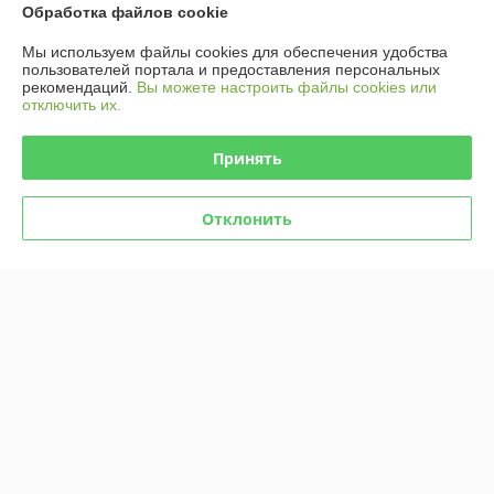
Контакты
Обработка файлов cookie
Мы используем файлы cookies для обеспечения удобства
Доставка и оплата
пользователей портала и предоставления персональных
рекомендаций.
Вы можете настроить файлы cookies или
отключить их.
График работы
Принять
Полная версия сайта
Политика обработки cookies
Отклонить
Сайт создан на платформе Deal.by
Информация для покупателя
Юридическое лицо:
Общество с ограниченной ответственностью
«Селбыттех»
Республика Беларусь, г. Минск, 220073, пр. Пушкина, 68, кор. 18