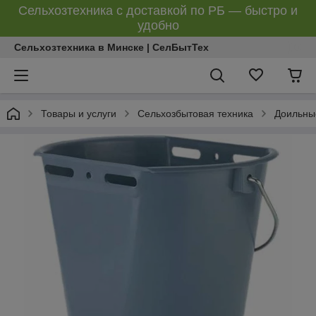
Сельхозтехника с доставкой по РБ — быстро и
удобно
Сельхозтехника в Минске | СелБытТех
Товары и услуги
Сельхозбытовая техника
Доильны