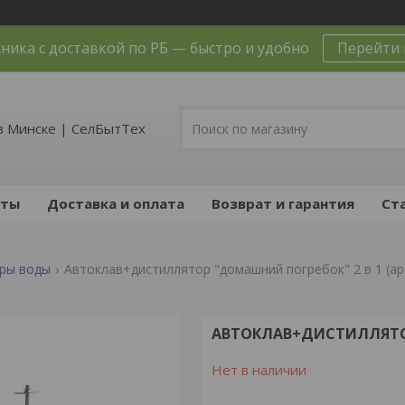
ника с доставкой по РБ — быстро и удобно
Перейти 
в Минске | СелБытТех
кты
Доставка и оплата
Возврат и гарантия
Ст
ры воды
Автоклав+дистиллятор "домашний погребок" 2 в 1 (а
АВТОКЛАВ+ДИСТИЛЛЯТОР
Нет в наличии