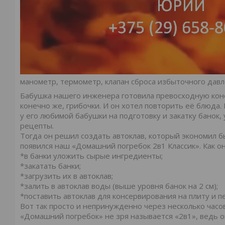
манометр, термометр, клапан сброса избыточного давл
Бабушка нашего инженера готовила превосходную консе
конечно же, грибочки. И он хотел повторить её блюда.
у его любимой бабушки на подготовку и закатку банок
рецепты.
Тогда он решил создать автоклав, который экономил бы
появился наш «Домашний погребок 2в1 Классик». Как он
*в банки уложить сырые ингредиенты;
*закатать банки;
*загрузить их в автоклав;
*залить в автоклав воды (выше уровня банок на 2 см);
*поставить автоклав для консервирования на плиту и п
Вот так просто и непринужденно через несколько часо
«Домашний погребок» не зря называется «2в1», ведь о