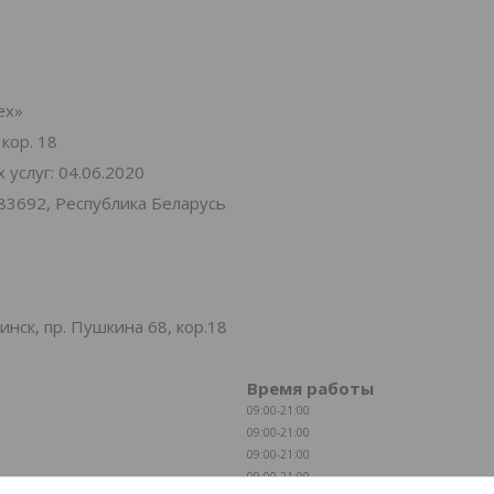
ех»
 кор. 18
услуг: 04.06.2020
83692, Республика Беларусь
нск, пр. Пушкина 68, кор.18
Время работы
09:00-21:00
09:00-21:00
09:00-21:00
09:00-21:00