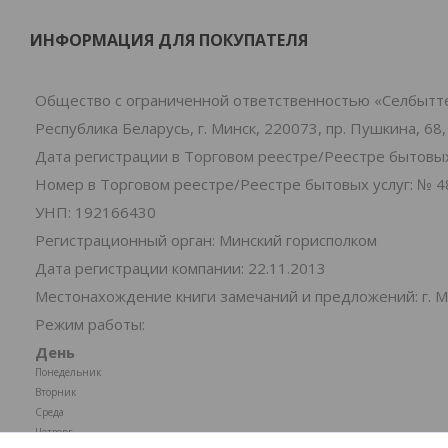
ИНФОРМАЦИЯ ДЛЯ ПОКУПАТЕЛЯ
Общество с ограниченной ответственностью «Селбытт
Республика Беларусь, г. Минск, 220073, пр. Пушкина, 68,
Дата регистрации в Торговом реестре/Реестре бытовых 
Номер в Торговом реестре/Реестре бытовых услуг: № 4
УНП: 192166430
Регистрационный орган: Минский горисполком
Дата регистрации компании: 22.11.2013
Местонахождение книги замечаний и предложений: г. Ми
Режим работы:
День
Понедельник
Вторник
Среда
Четверг