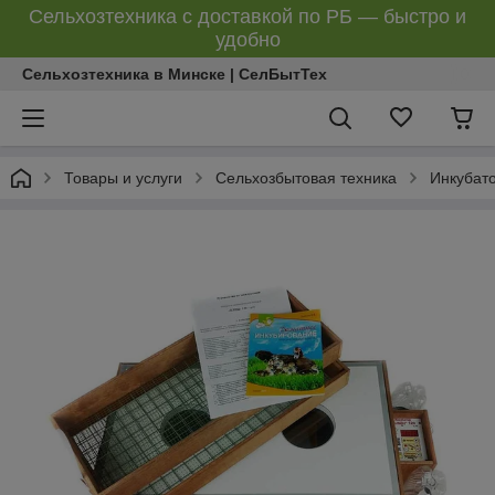
Сельхозтехника с доставкой по РБ — быстро и
удобно
Сельхозтехника в Минске | СелБытТех
Товары и услуги
Сельхозбытовая техника
Инкубат