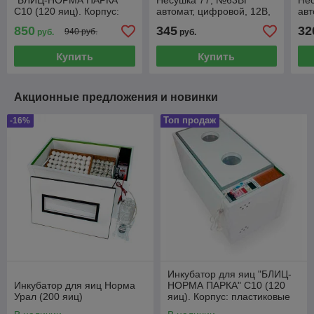
"БЛИЦ-НОРМА ПАРКА"
Несушка 77, №63ВГ
Не
С10 (120 яиц). Корпус:
автомат, цифровой, 12В,
авт
пластиковые сэндвич-
гигрометр+вентилятор
вен
850
345
32
940 руб.
руб.
руб.
панели.
Купить
Купить
Акционные предложения и новинки
Топ продаж
-16%
Инкубатор для яиц "БЛИЦ-
Инкубатор для яиц Норма
НОРМА ПАРКА" С10 (120
Урал (200 яиц)
яиц). Корпус: пластиковые
сэндвич-панели.