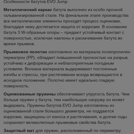
Особенности батутов EVO Jump:
Металлический каркас
батута выполнен из особо прочной
гальванизированной стали. На финальном этапе производства
все металлические элементы проходят процесс оцинковки,
благодаря чему достигается защита от коррозии. В основании
батута 3 W-образные опоры – придают устойчивый контакт с
поверхностью, исключая наклоны и раскачивание батута во
время прыжков.
Прыжковое полотно
изготовлено из материала полипропилен
перматрон (PP), обладает повышенной прочностью на разрыв,
устойчиво к деформации и неблагоприятным погодным
условиям. Волокна материала выдерживают постоянные
изгибы и стрессы, при растягивании всегда возвращаются в
исходное положение. Полотно имеет идеально гладкую
поверхность.
Оцинкованные пружины
обеспечивают упругость батута. Чем
больше пружин у батута, тем наибольшую нагрузку он может
выдержать. Пружины батутов EVO Jump изготовлены из
оцинкованной стали большого диаметра, не поддаются
коррозии, защищены от износа и растягивания, и долгие годы
сохраняют великолепные прыжковые свойства батута.
Защитный мат
для пружин, расположенный по периметру