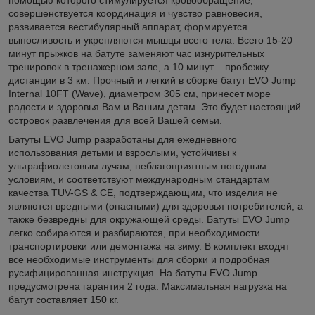
совершенствуется координация и чувство равновесия,
развивается вестибулярный аппарат, формируется
выносливость и укрепляются мышцы всего тела. Всего 15-20
минут прыжков на батуте заменяют час изнурительных
тренировок в тренажерном зале, а 10 минут – пробежку
дистанции в 3 км. Прочный и легкий в сборке батут EVO Jump
Internal 10FT (Wave), диаметром 305 см, принесет море
радости и здоровья Вам и Вашим детям. Это будет настоящий
островок развлечения для всей Вашей семьи.
Батуты EVO Jump разработаны для ежедневного
использования детьми и взрослыми, устойчивы к
ультрафиолетовым лучам, неблагоприятным погодным
условиям, и соответствуют международным стандартам
качества TUV-GS & CE, подтверждающим, что изделия не
являются вредными (опасными) для здоровья потребителей, а
также безвредны для окружающей среды. Батуты EVO Jump
легко собираются и разбираются, при необходимости
транспортировки или демонтажа на зиму. В комплект входят
все необходимые инструменты для сборки и подробная
русифицированная инструкция. На батуты EVO Jump
предусмотрена гарантия 2 года. Максимальная нагрузка на
батут составляет 150 кг.