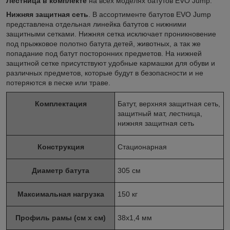
Лестница в комплекте
на всех моделях батутов EVO Jump.
Нижняя защитная сеть
. В ассортименте батутов EVO Jump
представлена отдельная линейка батутов с нижними
защитными сетками. Нижняя сетка исключает проникновение
под прыжковое полотно батута детей, животных, а так же
попадание под батут посторонних предметов. На нижней
защитной сетке присутствуют удобные кармашки для обуви и
различных предметов, которые будут в безопасности и не
потеряются в песке или траве.
Комплектация
Батут, верхняя защитная сеть,
защитный мат, лестница,
нижняя защитная сеть
Конструкция
Стационарная
Диаметр батута
305 см
Максимальная нагрузка
150 кг
Профиль рамы (см x см)
38х1,4 мм