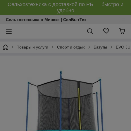
Сельхозтехника с доставкой по РБ — быстро и
удобно
Сельхозтехника в Минске | СелБытТех
Товары и услуги
Спорт и отдых
Батуты
EVO JUM