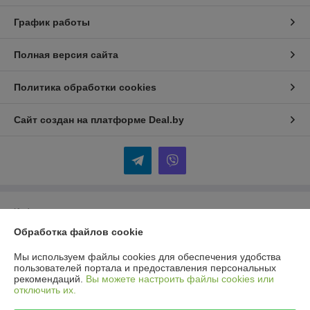
График работы
Полная версия сайта
Политика обработки cookies
Сайт создан на платформе Deal.by
Информация для покупателя
Обработка файлов cookie
Юридическое лицо:
Общество с ограниченной ответственностью
«Селбыттех»
Республика Беларусь, г. Минск, 220073, пр. Пушкина, 68, кор. 18
Мы используем файлы cookies для обеспечения удобства
пользователей портала и предоставления персональных
Регистрационный номер ЕГР: 192166430
рекомендаций.
Вы можете настроить файлы cookies или
отключить их.
УНП: 192166430