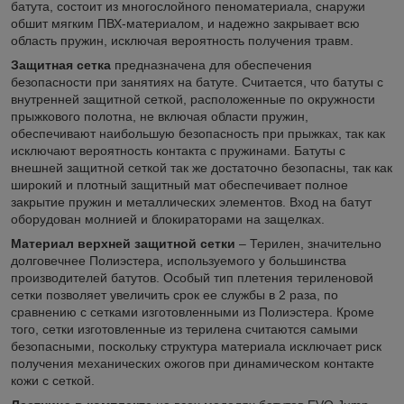
батута, состоит из многослойного пеноматериала, снаружи
обшит мягким ПВХ-материалом, и надежно закрывает всю
область пружин, исключая вероятность получения травм.
Защитная сетка
предназначена для обеспечения
безопасности при занятиях на батуте. Считается, что батуты с
внутренней защитной сеткой, расположенные по окружности
прыжкового полотна, не включая области пружин,
обеспечивают наибольшую безопасность при прыжках, так как
исключают вероятность контакта с пружинами. Батуты с
внешней защитной сеткой так же достаточно безопасны, так как
широкий и плотный защитный мат обеспечивает полное
закрытие пружин и металлических элементов. Вход на батут
оборудован молнией и блокираторами на защелках.
Материал верхней защитной сетки
– Терилен, значительно
долговечнее Полиэстера, используемого у большинства
производителей батутов. Особый тип плетения териленовой
сетки позволяет увеличить срок ее службы в 2 раза, по
сравнению с сетками изготовленными из Полиэстера. Кроме
того, сетки изготовленные из терилена считаются самыми
безопасными, поскольку структура материала исключает риск
получения механических ожогов при динамическом контакте
кожи с сеткой.