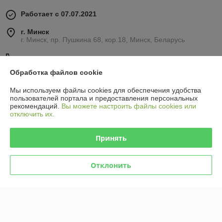
Работает с 07.07.2021
г. Минск
г. Минск, пр. Пушкина 68, кор.18, Минск, Беларусь
Контакты
Обработка файлов cookie
Сегодня работает с 09:00 до 21:00
Показать весь график работы
Мы используем файлы cookies для обеспечения удобства
пользователей портала и предоставления персональных
рекомендаций.
Вы можете настроить файлы cookies или
отключить их.
Отзывы о магазине
45 отзывов за всё время
Принять
Олег
10.06.2026
Отклонить
Отлично
Наталья
04.04.2026
Отлично