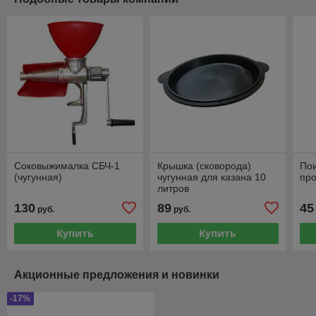
Соковыжималка СБЧ-1
Крышка (сковорода)
Пои
(чугунная)
чугунная для казана 10
про
литров
130
89
45
руб.
руб.
Купить
Купить
Акционные предложения и новинки
-17%