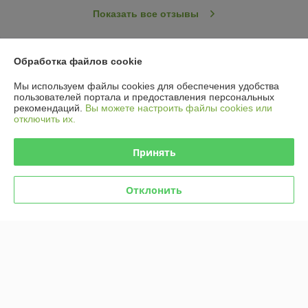
Показать все отзывы
О нас
Обработка файлов cookie
Мы используем файлы cookies для обеспечения удобства
Контакты
пользователей портала и предоставления персональных
рекомендаций.
Вы можете настроить файлы cookies или
отключить их.
Доставка и оплата
Принять
График работы
Отклонить
Полная версия сайта
Политика обработки cookies
Сайт создан на платформе Deal.by