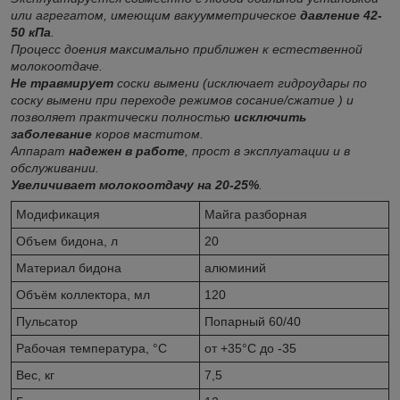
или агрегатом, имеющим вакуумметрическое
давление 42-
50 кПа
.
Процесс доения максимально приближен к естественной
молокоотдаче.
Не травмирует
соски вымени (исключает гидроудары по
соску вымени при переходе режимов сосание/сжатие ) и
позволяет практически полностью
исключить
заболевание
коров маститом.
Аппарат
надежен в работе
, прост в эксплуатации и в
обслуживании.
Увеличивает молокоотдачу на 20-25%
.
Модификация
Майга разборная
Объем бидона, л
20
Материал бидона
алюминий
Объём коллектора, мл
120
Пульсатор
Попарный 60/40
Рабочая температура, °C
от +35°C до -35
Вес, кг
7,5