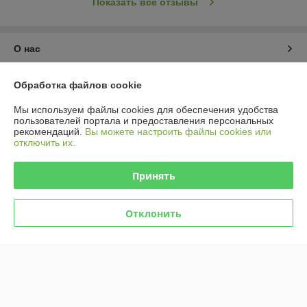
Показать все отзывы
О нас
Контакты
Обработка файлов cookie
Мы используем файлы cookies для обеспечения удобства
Доставка и оплата
пользователей портала и предоставления персональных
рекомендаций.
Вы можете настроить файлы cookies или
отключить их.
График работы
Принять
Полная версия сайта
Политика обработки cookies
Отклонить
Сайт создан на платформе Deal.by