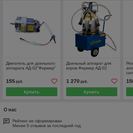
Двигатель для доильного
Доильный аппарат для
Рез
аппарата АД-02"Фермер"
коров Фермер АД-02
ап
сил
155
1 270
15
руб.
руб.
Купить
Купить
О нас
Рейтинг не сформирован
Менее 5 отзывов за последний год