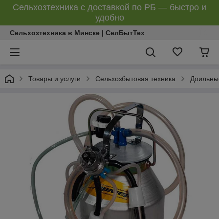
Сельхозтехника с доставкой по РБ — быстро и
удобно
Сельхозтехника в Минске | СелБытТех
Товары и услуги
Сельхозбытовая техника
Доильны