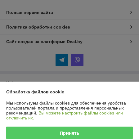
Полная версия сайта
Политика обработки cookies
Сайт создан на платформе Deal.by
Информация для покупателя
Обработка файлов cookie
Юридическое лицо:
Общество с ограниченной ответственностью
«Селбыттех»
Республика Беларусь, г. Минск, 220073, пр. Пушкина, 68, кор. 18
Мы используем файлы cookies для обеспечения удобства
пользователей портала и предоставления персональных
Регистрационный номер ЕГР: 192166430
рекомендаций.
Вы можете настроить файлы cookies или
отключить их.
УНП: 192166430
Регистрационный орган: Минский горисполком
Принять