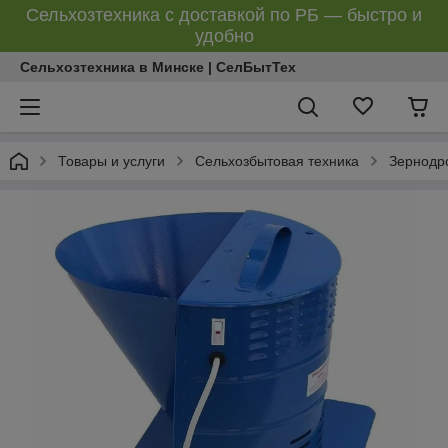
Сельхозтехника с доставкой по РБ — быстро и
удобно
Сельхозтехника в Минске | СелБытТех
Товары и услуги
Сельхозбытовая техника
Зернодр