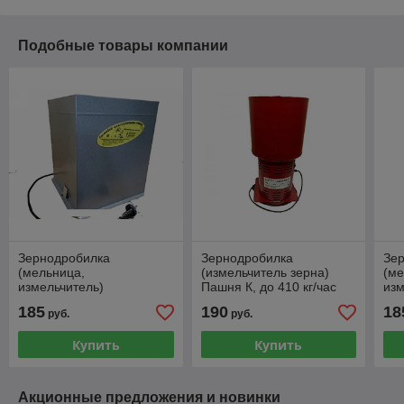
Подобные товары компании
Зернодробилка
Зернодробилка
Зе
(мельница,
(измельчитель зерна)
(ме
измельчитель)
Пашня К, до 410 кг/час
изм
"Хрюша-350". 350 кг/час
"Би
185
190
18
руб.
руб.
Купить
Купить
Акционные предложения и новинки