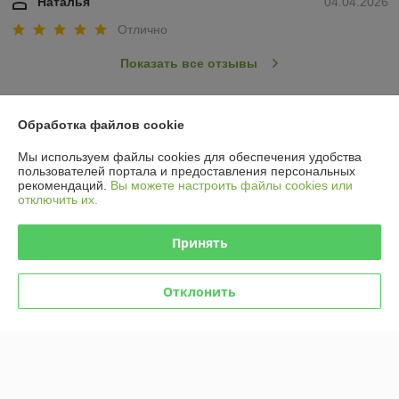
Наталья
04.04.2026
Отлично
Показать все отзывы
О нас
Обработка файлов cookie
Мы используем файлы cookies для обеспечения удобства
Контакты
пользователей портала и предоставления персональных
рекомендаций.
Вы можете настроить файлы cookies или
отключить их.
Доставка и оплата
Принять
График работы
Отклонить
Полная версия сайта
Политика обработки cookies
Сайт создан на платформе Deal.by