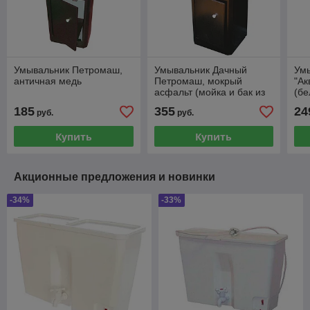
Умывальник Петромаш,
Умывальник Дачный
Ум
античная медь
Петромаш, мокрый
"Ак
асфальт (мойка и бак из
(бе
нержавеющей стали) 20л
185
355
24
руб.
руб.
с подогревом
Купить
Купить
Акционные предложения и новинки
-34%
-33%