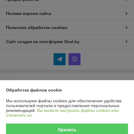
Полная версия сайта
Политика обработки cookies
Сайт создан на платформе Deal.by
Информация для покупателя
Обработка файлов cookie
Юридическое лицо:
Общество с ограниченной ответственностью
«Селбыттех»
Республика Беларусь, г. Минск, 220073, пр. Пушкина, 68, кор. 18
Мы используем файлы cookies для обеспечения удобства
пользователей портала и предоставления персональных
Регистрационный номер ЕГР: 192166430
рекомендаций.
Вы можете настроить файлы cookies или
отключить их.
УНП: 192166430
Регистрационный орган: Минский горисполком
Принять