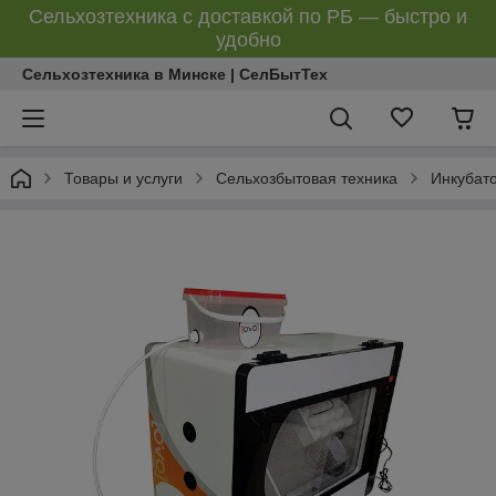
Сельхозтехника с доставкой по РБ — быстро и
удобно
Сельхозтехника в Минске | СелБытТех
Товары и услуги
Сельхозбытовая техника
Инкубат