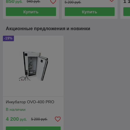
850
1 
940 руб.
руб.
панели.
5 200 руб.
Купить
Купить
Акционные предложения и новинки
-19%
Инкубатор OVO-400 PRO
В наличии
4 200
5 200 руб.
руб.