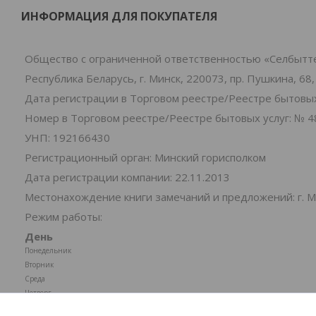
ИНФОРМАЦИЯ ДЛЯ ПОКУПАТЕЛЯ
Общество с ограниченной ответственностью «Селбытт
Республика Беларусь, г. Минск, 220073, пр. Пушкина, 68,
Дата регистрации в Торговом реестре/Реестре бытовых 
Номер в Торговом реестре/Реестре бытовых услуг: № 4
УНП: 192166430
Регистрационный орган: Минский горисполком
Дата регистрации компании: 22.11.2013
Местонахождение книги замечаний и предложений: г. Ми
Режим работы:
День
Понедельник
Вторник
Среда
Четверг
Пятница