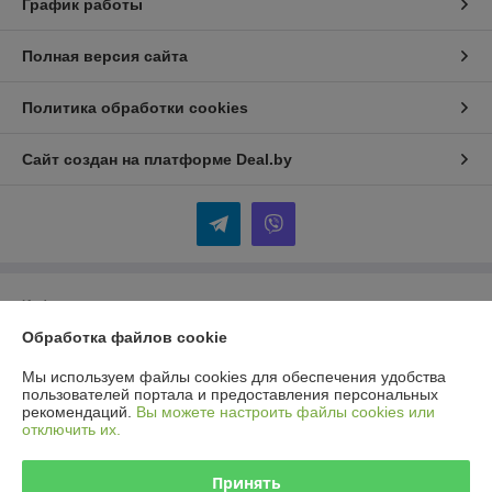
График работы
Полная версия сайта
Политика обработки cookies
Сайт создан на платформе Deal.by
Информация для покупателя
Обработка файлов cookie
Юридическое лицо:
Общество с ограниченной ответственностью
«Селбыттех»
Республика Беларусь, г. Минск, 220073, пр. Пушкина, 68, кор. 18
Мы используем файлы cookies для обеспечения удобства
пользователей портала и предоставления персональных
Регистрационный номер ЕГР: 192166430
рекомендаций.
Вы можете настроить файлы cookies или
отключить их.
УНП: 192166430
Регистрационный орган: Минский горисполком
Принять