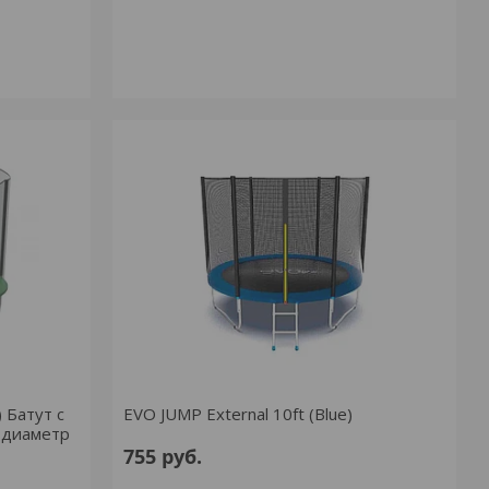
 Батут с
EVO JUMP External 10ft (Blue)
 диаметр
755
руб.