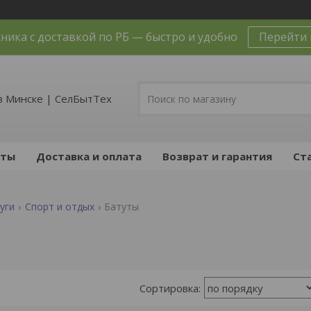
ника с доставкой по РБ — быстро и удобно
Перейти 
в Минске | СелБытТех
кты
Доставка и оплата
Возврат и гарантия
Ст
уги
Спорт и отдых
Батуты