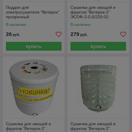
Поддон для
Сушилка для овощей и
электросушителя "Ветерок"
фруктов "Ветерок-2"
прозрачный
ЭСОФ-2-0,6/220-02
прозрачный (6 поддонов с
В наличии
В наличии
поддоном для пастилы)
26
279
руб.
руб.
Купить
Купить
Сушилка для овощей и
Сушилка для овощей и
фруктов "Ветерок-2"
фруктов "Ветерок-2"