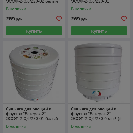
ЭСОФ-2-0,6/220-02 белый
ЭСОФ-2-0,6/220-01
(6поддонов с поддоном для
прозрачный (6поддонов)
В наличии
В наличии
пастилы)
269
269
руб.
руб.
Купить
Купить
Сушилка для овощей и
Сушилка для овощей и
фруктов "Ветерок-2"
фруктов "Ветерок-2"
ЭСОФ-2-0,6/220-01 белый
ЭСОФ-2-0,6/220 белый (5
(6 поддонов)
поддонов)
В наличии
В наличии